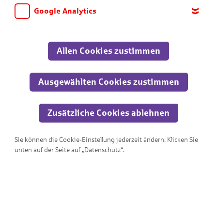
Google Analytics
Wir möchten wissen, für welche Inhalte und Seiten die Kinder
sich interessieren, damit wir das Angebot auf KNAX.de stetig
anpassen und verbessern können. Aus diesem Grund nutzen wir
Allen Cookies zustimmen
Google Analytics. Dieses Werkzeug erfasst die Seitenaufrufe zu
anonymen Statistikzwecken. Ihre IP-Adresse wird vor der
Übertragung anonymisiert.
Ausgewählten Cookies zustimmen
Zusätzliche Cookies ablehnen
Sie können die Cookie-Einstellung jederzeit ändern. Klicken Sie
Wo ist der Ausgang?!?
unten auf der Seite auf „Datenschutz“.