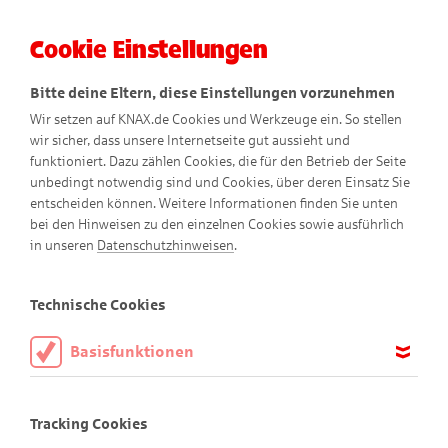
Cookie Einstellungen
Menü
Bitte deine Eltern, diese Einstellungen vorzunehmen
Wir setzen auf KNAX.de Cookies und Werkzeuge ein. So stellen
wir sicher, dass unsere Internetseite gut aussieht und
funktioniert. Dazu zählen Cookies, die für den Betrieb der Seite
unbedingt notwendig sind und Cookies, über deren Einsatz Sie
entscheiden können. Weitere Informationen finden Sie unten
bei den Hinweisen zu den einzelnen Cookies sowie ausführlich
in unseren
Datenschutzhinweisen
.
Spielen
Technische Cookies
Basisfunktionen
KNAXiger Spiel-Spaß!
Diese Cookies sind notwendig, um die Basisfunktionen unserer
Webseite KNAX.de zu ermöglichen, daher müssen diese immer
Tracking Cookies
aktiviert sein.
Alle