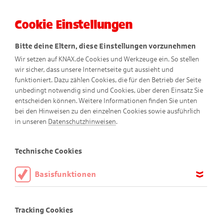
Cookie Einstellungen
Menü
Bitte deine Eltern, diese Einstellungen vorzunehmen
Wir setzen auf KNAX.de Cookies und Werkzeuge ein. So stellen
wir sicher, dass unsere Internetseite gut aussieht und
funktioniert. Dazu zählen Cookies, die für den Betrieb der Seite
unbedingt notwendig sind und Cookies, über deren Einsatz Sie
entscheiden können. Weitere Informationen finden Sie unten
bei den Hinweisen zu den einzelnen Cookies sowie ausführlich
KNAX-Aktion
in unseren
Datenschutzhinweisen
.
Technische Cookies
Die nächste KNAX-Aktion startet
Basisfunktionen
schon bald - schau regelmäßig hier
Diese Cookies sind notwendig, um die Basisfunktionen unserer
Webseite KNAX.de zu ermöglichen, daher müssen diese immer
vorbei, damit du nichts verpasst!
Tracking Cookies
aktiviert sein.