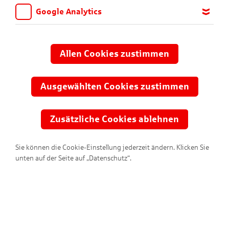
Google Analytics
Wir möchten wissen, für welche Inhalte und Seiten die Kinder
sich interessieren, damit wir das Angebot auf KNAX.de stetig
anpassen und verbessern können. Aus diesem Grund nutzen wir
Allen Cookies zustimmen
Google Analytics. Dieses Werkzeug erfasst die Seitenaufrufe zu
anonymen Statistikzwecken. Ihre IP-Adresse wird vor der
Übertragung anonymisiert.
Ausgewählten Cookies zustimmen
Zusätzliche Cookies ablehnen
Nach
oben
Sie können die Cookie-Einstellung jederzeit ändern. Klicken Sie
unten auf der Seite auf „Datenschutz“.
Sparkasse Uelzen
Lüchow-
Dannenberg