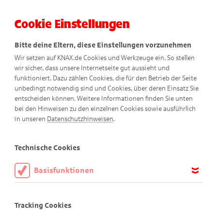
Cookie Einstellungen
Menü
Bitte deine Eltern, diese Einstellungen vorzunehmen
Wir setzen auf KNAX.de Cookies und Werkzeuge ein. So stellen
wir sicher, dass unsere Internetseite gut aussieht und
funktioniert. Dazu zählen Cookies, die für den Betrieb der Seite
unbedingt notwendig sind und Cookies, über deren Einsatz Sie
entscheiden können. Weitere Informationen finden Sie unten
bei den Hinweisen zu den einzelnen Cookies sowie ausführlich
in unseren
Datenschutzhinweisen
.
Elternbereich
Technische Cookies
Basisfunktionen
Diese Cookies sind notwendig, um die Basisfunktionen unserer
Webseite KNAX.de zu ermöglichen, daher müssen diese immer
Tracking Cookies
aktiviert sein.