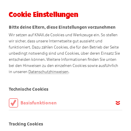
Cookie Einstellungen
Menü
Bitte deine Eltern, diese Einstellungen vorzunehmen
Wir setzen auf KNAX.de Cookies und Werkzeuge ein. So stellen
wir sicher, dass unsere Internetseite gut aussieht und
funktioniert. Dazu zählen Cookies, die für den Betrieb der Seite
unbedingt notwendig sind und Cookies, über deren Einsatz Sie
entscheiden können. Weitere Informationen finden Sie unten
bei den Hinweisen zu den einzelnen Cookies sowie ausführlich
in unseren
Datenschutzhinweisen
.
Machen
Technische Cookies
Basisfunktionen
Diese Cookies sind notwendig, um die Basisfunktionen unserer
Webseite KNAX.de zu ermöglichen, daher müssen diese immer
Tracking Cookies
aktiviert sein.
Was kann ich machen?