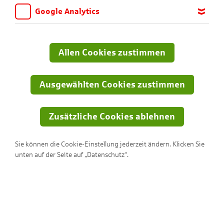
Google Analytics
Unsere KNAXigen Ideen für dich!
Wir möchten wissen, für welche Inhalte und Seiten die Kinder
sich interessieren, damit wir das Angebot auf KNAX.de stetig
Alle
anpassen und verbessern können. Aus diesem Grund nutzen wir
Allen Cookies zustimmen
Google Analytics. Dieses Werkzeug erfasst die Seitenaufrufe zu
anonymen Statistikzwecken. Ihre IP-Adresse wird vor der
Übertragung anonymisiert.
Ausgewählten Cookies zustimmen
Zusätzliche Cookies ablehnen
Sie können die Cookie-Einstellung jederzeit ändern. Klicken Sie
unten auf der Seite auf „Datenschutz“.
Beachvolleyball