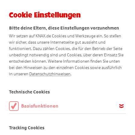
Cookie Einstellungen
Menü
Bitte deine Eltern, diese Einstellungen vorzunehmen
Wir setzen auf KNAX.de Cookies und Werkzeuge ein. So stellen
wir sicher, dass unsere Internetseite gut aussieht und
funktioniert. Dazu zählen Cookies, die für den Betrieb der Seite
unbedingt notwendig sind und Cookies, über deren Einsatz Sie
entscheiden können. Weitere Informationen finden Sie unten
bei den Hinweisen zu den einzelnen Cookies sowie ausführlich
in unseren
Datenschutzhinweisen
.
Feelicia
Technische Cookies
Basisfunktionen
Diese Cookies sind notwendig, um die Basisfunktionen unserer
Webseite KNAX.de zu ermöglichen, daher müssen diese immer
Tracking Cookies
aktiviert sein.