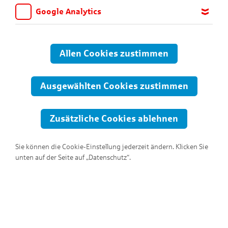
Google Analytics
Wir möchten wissen, für welche Inhalte und Seiten die Kinder
sich interessieren, damit wir das Angebot auf KNAX.de stetig
anpassen und verbessern können. Aus diesem Grund nutzen wir
Allen Cookies zustimmen
Google Analytics. Dieses Werkzeug erfasst die Seitenaufrufe zu
anonymen Statistikzwecken. Ihre IP-Adresse wird vor der
Übertragung anonymisiert.
Ausgewählten Cookies zustimmen
Zusätzliche Cookies ablehnen
Sie können die Cookie-Einstellung jederzeit ändern. Klicken Sie
unten auf der Seite auf „Datenschutz“.
Hallo, ich bin Feelicia!