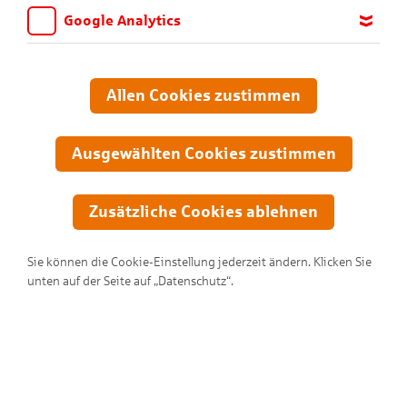
Google Analytics
Wir möchten wissen, für welche Inhalte und Seiten die Kinder
sich interessieren, damit wir das Angebot auf KNAX.de stetig
anpassen und verbessern können. Aus diesem Grund nutzen wir
Allen Cookies zustimmen
Google Analytics. Dieses Werkzeug erfasst die Seitenaufrufe zu
anonymen Statistikzwecken. Ihre IP-Adresse wird vor der
Übertragung anonymisiert.
Ausgewählten Cookies zustimmen
Zusätzliche Cookies ablehnen
Sie können die Cookie-Einstellung jederzeit ändern. Klicken Sie
unten auf der Seite auf „Datenschutz“.