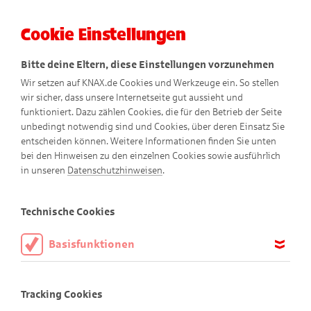
Cookie Einstellungen
Menü
Bitte deine Eltern, diese Einstellungen vorzunehmen
Wir setzen auf KNAX.de Cookies und Werkzeuge ein. So stellen
wir sicher, dass unsere Internetseite gut aussieht und
funktioniert. Dazu zählen Cookies, die für den Betrieb der Seite
unbedingt notwendig sind und Cookies, über deren Einsatz Sie
entscheiden können. Weitere Informationen finden Sie unten
bei den Hinweisen zu den einzelnen Cookies sowie ausführlich
So ein Zirkus
in unseren
Datenschutzhinweisen
.
Comic
Technische Cookies
Basisfunktionen
Diese Cookies sind notwendig, um die Basisfunktionen unserer
Webseite KNAX.de zu ermöglichen, daher müssen diese immer
Tracking Cookies
aktiviert sein.