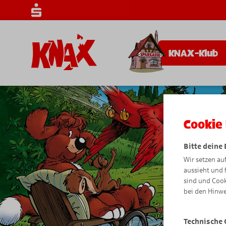
KNAX-Klub
Cookie 
Bitte deine
Wir setzen au
aussieht und 
sind und Cook
bei den Hinwe
Technische 