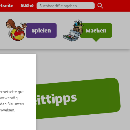
Suche
tseite
Spielen
Machen
ernetseite gut
Freizeittipps
 notwendig
nden Sie unten
inweisen
.