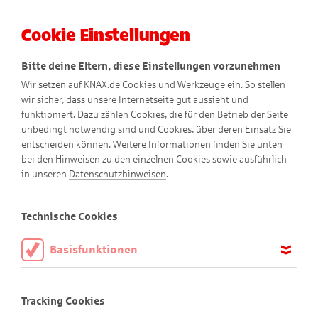
Cookie Einstellungen
Menü
Bitte deine Eltern, diese Einstellungen vorzunehmen
Wir setzen auf KNAX.de Cookies und Werkzeuge ein. So stellen
wir sicher, dass unsere Internetseite gut aussieht und
funktioniert. Dazu zählen Cookies, die für den Betrieb der Seite
unbedingt notwendig sind und Cookies, über deren Einsatz Sie
entscheiden können. Weitere Informationen finden Sie unten
Pomm-Friedels Frühbeet
bei den Hinweisen zu den einzelnen Cookies sowie ausführlich
in unseren
Datenschutzhinweisen
.
im Eierkarton
Technische Cookies
Basisfunktionen
Mach es wie Pomm-Friedel!
Diese Cookies sind notwendig, um die Basisfunktionen unserer
Webseite KNAX.de zu ermöglichen, daher müssen diese immer
Weißt du, welches Gemüse und Obst am besten schmeckt?
Tracking Cookies
aktiviert sein.
Das, das du selbst angepflanzt hast! Denn das musste nicht