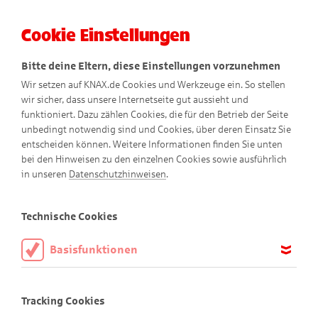
Cookie Einstellungen
Menü
Bitte deine Eltern, diese Einstellungen vorzunehmen
Wir setzen auf KNAX.de Cookies und Werkzeuge ein. So stellen
wir sicher, dass unsere Internetseite gut aussieht und
funktioniert. Dazu zählen Cookies, die für den Betrieb der Seite
unbedingt notwendig sind und Cookies, über deren Einsatz Sie
entscheiden können. Weitere Informationen finden Sie unten
bei den Hinweisen zu den einzelnen Cookies sowie ausführlich
in unseren
Datenschutzhinweisen
.
Basteltipps
Technische Cookies
Basisfunktionen
Diese Cookies sind notwendig, um die Basisfunktionen unserer
Bastel dir die KNAX-Welt!
Webseite KNAX.de zu ermöglichen, daher müssen diese immer
Tracking Cookies
aktiviert sein.