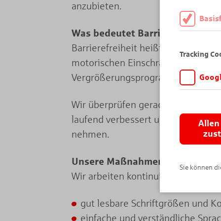
anzubieten.
Basis
Was bedeutet Barrierefreiheit?
Diese Cookies
Barrierefreiheit heißt, dass eine 
daher müssen 
Tracking Co
motorischen Einschränkungen. Sie 
Vergrößerungsprogrammen oder Sp
Googl
Wir möchten wi
Wir überprüfen gerade unsere Webs
Angebot auf K
Analytics. Di
laufend verbessert und angepasst.
Allen
wird vor der 
nehmen.
zus
Unsere Maßnahmen
Sie können die
Wir arbeiten kontinuierlich daran,
gut lesbare Schriftgrößen und K
einfache und verständliche Spra