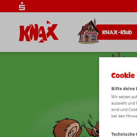
KNAX-Klub
Cookie 
Bitte deine
Wir setzen au
aussieht und 
sind und Cook
bei den Hinwe
Technische 