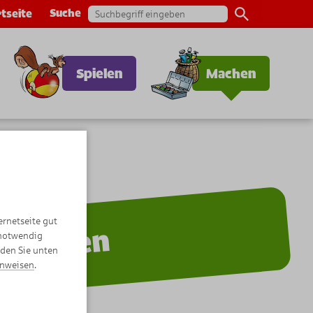
Suche
tseite
Spielen
Machen
ernetseite gut
Machen
 notwendig
nden Sie unten
inweisen
.