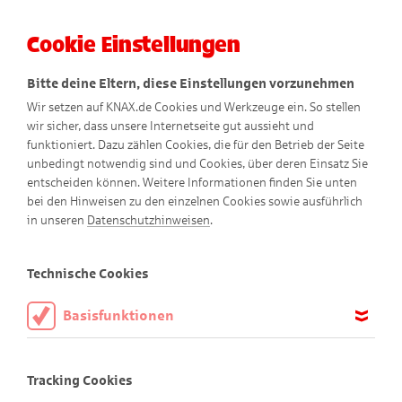
Cookie Einstellungen
Menü
Bitte deine Eltern, diese Einstellungen vorzunehmen
Wir setzen auf KNAX.de Cookies und Werkzeuge ein. So stellen
wir sicher, dass unsere Internetseite gut aussieht und
funktioniert. Dazu zählen Cookies, die für den Betrieb der Seite
unbedingt notwendig sind und Cookies, über deren Einsatz Sie
entscheiden können. Weitere Informationen finden Sie unten
Datenschutzhinweise
bei den Hinweisen zu den einzelnen Cookies sowie ausführlich
in unseren
Datenschutzhinweisen
.
Technische Cookies
Verantwortlicher:
Basisfunktionen
Der Verantwortliche im Sinne der EU Datenschutz-
Diese Cookies sind notwendig, um die Basisfunktionen unserer
Webseite KNAX.de zu ermöglichen, daher müssen diese immer
Grundverordnung (DSGVO), des Bundesdatenschutzgesetzes
Tracking Cookies
aktiviert sein.
(BDSG) und etwaiger sonstiger nationalen