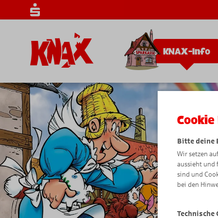
KNAX-Info
Cookie 
Bitte deine
Wir setzen au
aussieht und 
sind und Cook
bei den Hinwe
Technische 