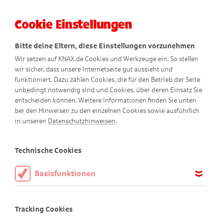
Cookie Einstellungen
Menü
Bitte deine Eltern, diese Einstellungen vorzunehmen
Wir setzen auf KNAX.de Cookies und Werkzeuge ein. So stellen
wir sicher, dass unsere Internetseite gut aussieht und
funktioniert. Dazu zählen Cookies, die für den Betrieb der Seite
unbedingt notwendig sind und Cookies, über deren Einsatz Sie
entscheiden können. Weitere Informationen finden Sie unten
bei den Hinweisen zu den einzelnen Cookies sowie ausführlich
Fantasy-Comics
in unseren
Datenschutzhinweisen
.
Technische Cookies
Basisfunktionen
Diese Cookies sind notwendig, um die Basisfunktionen unserer
Webseite KNAX.de zu ermöglichen, daher müssen diese immer
Tracking Cookies
aktiviert sein.