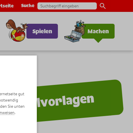
Suche
tseite
Spielen
Machen
ernetseite gut
Malvorlagen
 notwendig
nden Sie unten
inweisen
.