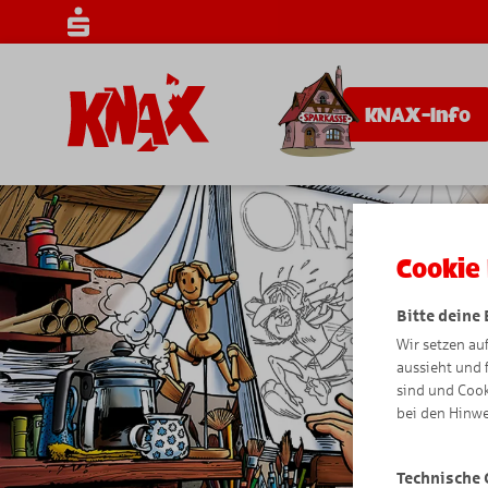
KNAX-Info
Cookie 
Bitte deine
Wir setzen au
aussieht und 
sind und Cook
bei den Hinwe
Technische 