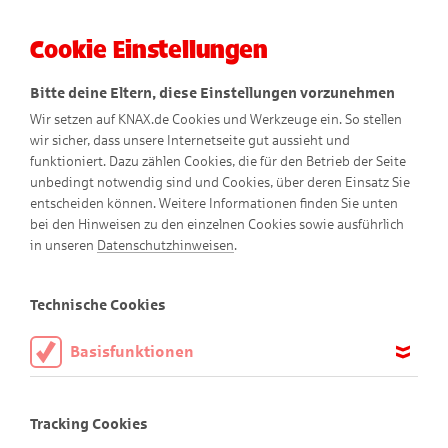
Cookie Einstellungen
Menü
Bitte deine Eltern, diese Einstellungen vorzunehmen
Wir setzen auf KNAX.de Cookies und Werkzeuge ein. So stellen
wir sicher, dass unsere Internetseite gut aussieht und
funktioniert. Dazu zählen Cookies, die für den Betrieb der Seite
unbedingt notwendig sind und Cookies, über deren Einsatz Sie
entscheiden können. Weitere Informationen finden Sie unten
bei den Hinweisen zu den einzelnen Cookies sowie ausführlich
KNAXige Comics
in unseren
Datenschutzhinweisen
.
Technische Cookies
Basisfunktionen
Diese Cookies sind notwendig, um die Basisfunktionen unserer
Webseite KNAX.de zu ermöglichen, daher müssen diese immer
Tracking Cookies
aktiviert sein.