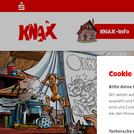
KNAX-Info
Cookie 
Bitte deine
Wir setzen au
aussieht und 
sind und Cook
bei den Hinwe
Technische 