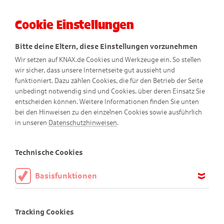
Cookie Einstellungen
Menü
Bitte deine Eltern, diese Einstellungen vorzunehmen
Wir setzen auf KNAX.de Cookies und Werkzeuge ein. So stellen
wir sicher, dass unsere Internetseite gut aussieht und
funktioniert. Dazu zählen Cookies, die für den Betrieb der Seite
unbedingt notwendig sind und Cookies, über deren Einsatz Sie
entscheiden können. Weitere Informationen finden Sie unten
bei den Hinweisen zu den einzelnen Cookies sowie ausführlich
Walter
Wildfangs
in unseren
Datenschutzhinweisen
.
Kräutertöpfchen
Technische Cookies
Basisfunktionen
Selbst angepflanzte Kräuter sind
Diese Cookies sind notwendig, um die Basisfunktionen unserer
lecker und gut für die Natur!
Webseite KNAX.de zu ermöglichen, daher müssen diese immer
Tracking Cookies
aktiviert sein.