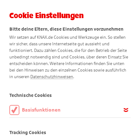
Cookie Einstellungen
Menü
Bitte deine Eltern, diese Einstellungen vorzunehmen
Wir setzen auf KNAX.de Cookies und Werkzeuge ein. So stellen
wir sicher, dass unsere Internetseite gut aussieht und
funktioniert. Dazu zählen Cookies, die für den Betrieb der Seite
unbedingt notwendig sind und Cookies, über deren Einsatz Sie
entscheiden können. Weitere Informationen finden Sie unten
bei den Hinweisen zu den einzelnen Cookies sowie ausführlich
in unseren
Datenschutzhinweisen
.
Zeichenkurs mit Pierre
Technische Cookies
Basisfunktionen
Diese Cookies sind notwendig, um die Basisfunktionen unserer
Webseite KNAX.de zu ermöglichen, daher müssen diese immer
Tracking Cookies
aktiviert sein.