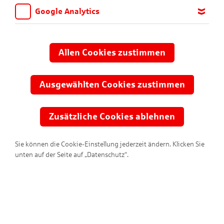
Google Analytics
Wir möchten wissen, für welche Inhalte und Seiten die Kinder
sich interessieren, damit wir das Angebot auf KNAX.de stetig
anpassen und verbessern können. Aus diesem Grund nutzen wir
Allen Cookies zustimmen
Google Analytics. Dieses Werkzeug erfasst die Seitenaufrufe zu
Entdecke unsere tollen Spiele,
anonymen Statistikzwecken. Ihre IP-Adresse wird vor der
Comics und KNAXigen Inhalte!
Übertragung anonymisiert.
Ausgewählten Cookies zustimmen
Zusätzliche Cookies ablehnen
Sie können die Cookie-Einstellung jederzeit ändern. Klicken Sie
unten auf der Seite auf „Datenschutz“.