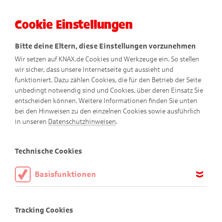
Cookie Einstellungen
Menü
Bitte deine Eltern, diese Einstellungen vorzunehmen
Wir setzen auf KNAX.de Cookies und Werkzeuge ein. So stellen
wir sicher, dass unsere Internetseite gut aussieht und
funktioniert. Dazu zählen Cookies, die für den Betrieb der Seite
unbedingt notwendig sind und Cookies, über deren Einsatz Sie
entscheiden können. Weitere Informationen finden Sie unten
bei den Hinweisen zu den einzelnen Cookies sowie ausführlich
in unseren
Datenschutzhinweisen
.
Technische Cookies
Basisfunktionen
Willkommen auf KNAX
Diese Cookies sind notwendig, um die Basisfunktionen unserer
Webseite KNAX.de zu ermöglichen, daher müssen diese immer
Schön, dass du da bist!
Tracking Cookies
aktiviert sein.