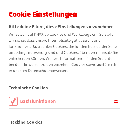
Cookie Einstellungen
Menü
Bitte deine Eltern, diese Einstellungen vorzunehmen
Wir setzen auf KNAX.de Cookies und Werkzeuge ein. So stellen
wir sicher, dass unsere Internetseite gut aussieht und
funktioniert. Dazu zählen Cookies, die für den Betrieb der Seite
unbedingt notwendig sind und Cookies, über deren Einsatz Sie
entscheiden können. Weitere Informationen finden Sie unten
bei den Hinweisen zu den einzelnen Cookies sowie ausführlich
in unseren
Datenschutzhinweisen
.
Technische Cookies
Basisfunktionen
Comics
Diese Cookies sind notwendig, um die Basisfunktionen unserer
Webseite KNAX.de zu ermöglichen, daher müssen diese immer
Tracking Cookies
aktiviert sein.