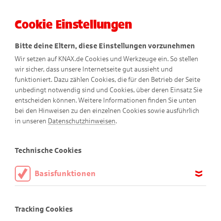
Cookie Einstellungen
Menü
Bitte deine Eltern, diese Einstellungen vorzunehmen
Wir setzen auf KNAX.de Cookies und Werkzeuge ein. So stellen
wir sicher, dass unsere Internetseite gut aussieht und
funktioniert. Dazu zählen Cookies, die für den Betrieb der Seite
unbedingt notwendig sind und Cookies, über deren Einsatz Sie
entscheiden können. Weitere Informationen finden Sie unten
bei den Hinweisen zu den einzelnen Cookies sowie ausführlich
Nero-Kekse
in unseren
Datenschutzhinweisen
.
Technische Cookies
Basisfunktionen
Diese Cookies sind notwendig, um die Basisfunktionen unserer
Webseite KNAX.de zu ermöglichen, daher müssen diese immer
Tracking Cookies
aktiviert sein.