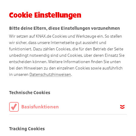
Cookie Einstellungen
Menü
Bitte deine Eltern, diese Einstellungen vorzunehmen
Wir setzen auf KNAX.de Cookies und Werkzeuge ein. So stellen
wir sicher, dass unsere Internetseite gut aussieht und
funktioniert. Dazu zählen Cookies, die für den Betrieb der Seite
unbedingt notwendig sind und Cookies, über deren Einsatz Sie
entscheiden können. Weitere Informationen finden Sie unten
Pomm-Friedels Frühbeet
bei den Hinweisen zu den einzelnen Cookies sowie ausführlich
in unseren
Datenschutzhinweisen
.
im Eierkarton
Technische Cookies
Basisfunktionen
Mach es wie Pomm-Friedel!
Diese Cookies sind notwendig, um die Basisfunktionen unserer
Webseite KNAX.de zu ermöglichen, daher müssen diese immer
Weißt du, welches Gemüse und Obst am besten schmeckt?
Tracking Cookies
aktiviert sein.
Das, das du selbst angepflanzt hast! Denn das musste nicht