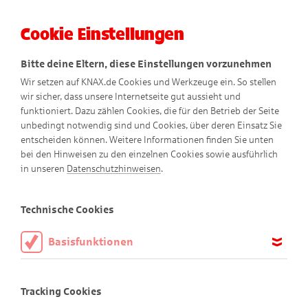
Cookie Einstellungen
Menü
Bitte deine Eltern, diese Einstellungen vorzunehmen
Wir setzen auf KNAX.de Cookies und Werkzeuge ein. So stellen
wir sicher, dass unsere Internetseite gut aussieht und
funktioniert. Dazu zählen Cookies, die für den Betrieb der Seite
unbedingt notwendig sind und Cookies, über deren Einsatz Sie
entscheiden können. Weitere Informationen finden Sie unten
Schankwarts Untersetzer
bei den Hinweisen zu den einzelnen Cookies sowie ausführlich
in unseren
Datenschutzhinweisen
.
Technische Cookies
Basisfunktionen
Diese Cookies sind notwendig, um die Basisfunktionen unserer
Webseite KNAX.de zu ermöglichen, daher müssen diese immer
Tracking Cookies
aktiviert sein.