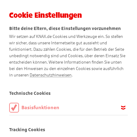
Cookie Einstellungen
Menü
Bitte deine Eltern, diese Einstellungen vorzunehmen
Wir setzen auf KNAX.de Cookies und Werkzeuge ein. So stellen
wir sicher, dass unsere Internetseite gut aussieht und
funktioniert. Dazu zählen Cookies, die für den Betrieb der Seite
unbedingt notwendig sind und Cookies, über deren Einsatz Sie
entscheiden können. Weitere Informationen finden Sie unten
Schankwarts Untersetzer
bei den Hinweisen zu den einzelnen Cookies sowie ausführlich
in unseren
Datenschutzhinweisen
.
Technische Cookies
Basisfunktionen
Diese Cookies sind notwendig, um die Basisfunktionen unserer
Webseite KNAX.de zu ermöglichen, daher müssen diese immer
Tracking Cookies
aktiviert sein.