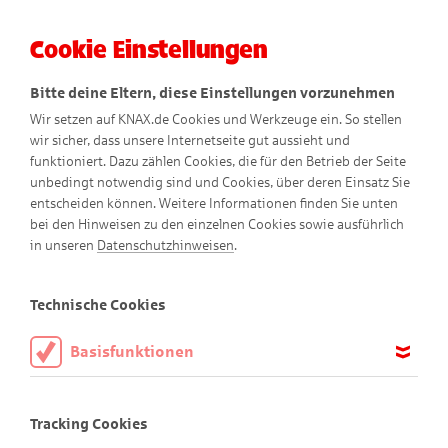
Cookie Einstellungen
Menü
Bitte deine Eltern, diese Einstellungen vorzunehmen
Wir setzen auf KNAX.de Cookies und Werkzeuge ein. So stellen
wir sicher, dass unsere Internetseite gut aussieht und
funktioniert. Dazu zählen Cookies, die für den Betrieb der Seite
unbedingt notwendig sind und Cookies, über deren Einsatz Sie
entscheiden können. Weitere Informationen finden Sie unten
bei den Hinweisen zu den einzelnen Cookies sowie ausführlich
in unseren
Datenschutzhinweisen
.
KNAXiade Daheim
Technische Cookies
Basisfunktionen
Diese Cookies sind notwendig, um die Basisfunktionen unserer
Webseite KNAX.de zu ermöglichen, daher müssen diese immer
Deine KNAXiade-Übungen für Daheim!
Tracking Cookies
aktiviert sein.