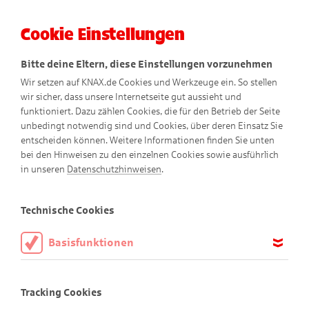
Cookie Einstellungen
Menü
Bitte deine Eltern, diese Einstellungen vorzunehmen
Wir setzen auf KNAX.de Cookies und Werkzeuge ein. So stellen
wir sicher, dass unsere Internetseite gut aussieht und
funktioniert. Dazu zählen Cookies, die für den Betrieb der Seite
unbedingt notwendig sind und Cookies, über deren Einsatz Sie
entscheiden können. Weitere Informationen finden Sie unten
bei den Hinweisen zu den einzelnen Cookies sowie ausführlich
in unseren
Datenschutzhinweisen
.
Malvorlagen
Technische Cookies
Basisfunktionen
Diese Cookies sind notwendig, um die Basisfunktionen unserer
Mal dir die KNAX-Welt bunt!
Webseite KNAX.de zu ermöglichen, daher müssen diese immer
Tracking Cookies
aktiviert sein.