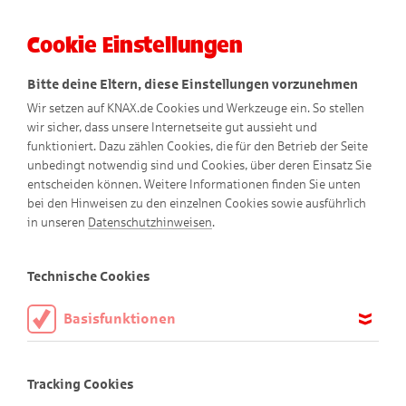
Cookie Einstellungen
Menü
Bitte deine Eltern, diese Einstellungen vorzunehmen
Wir setzen auf KNAX.de Cookies und Werkzeuge ein. So stellen
wir sicher, dass unsere Internetseite gut aussieht und
funktioniert. Dazu zählen Cookies, die für den Betrieb der Seite
unbedingt notwendig sind und Cookies, über deren Einsatz Sie
entscheiden können. Weitere Informationen finden Sie unten
bei den Hinweisen zu den einzelnen Cookies sowie ausführlich
in unseren
Datenschutzhinweisen
.
Technische Cookies
Basisfunktionen
Willkommen auf KNAX
Diese Cookies sind notwendig, um die Basisfunktionen unserer
Webseite KNAX.de zu ermöglichen, daher müssen diese immer
Schön, dass du da bist!
Tracking Cookies
aktiviert sein.