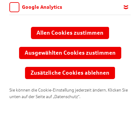
Google Analytics
Wir möchten wissen, für welche Inhalte und Seiten die Kinder
sich interessieren, damit wir das Angebot auf KNAX.de stetig
anpassen und verbessern können. Aus diesem Grund nutzen wir
Allen Cookies zustimmen
Google Analytics. Dieses Werkzeug erfasst die Seitenaufrufe zu
Entdecke unsere tollen Spiele,
anonymen Statistikzwecken. Ihre IP-Adresse wird vor der
Comics und KNAXigen Inhalte!
Übertragung anonymisiert.
Ausgewählten Cookies zustimmen
Zusätzliche Cookies ablehnen
Sie können die Cookie-Einstellung jederzeit ändern. Klicken Sie
unten auf der Seite auf „Datenschutz“.