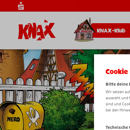
KNAX-Klub
Cookie 
Bitte deine
Wir setzen au
aussieht und 
sind und Cook
bei den Hinwe
Technische 