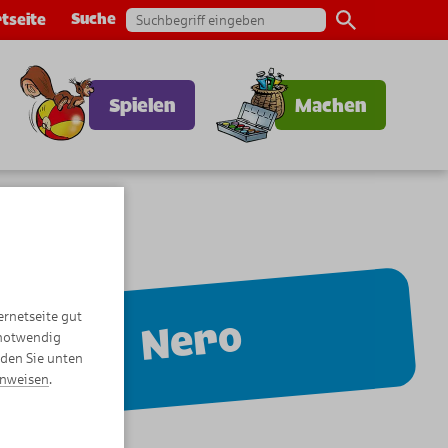
Suche
tseite
Spielen
Machen
ernetseite gut
Nero
 notwendig
nden Sie unten
inweisen
.