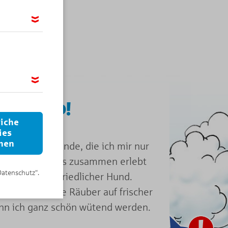
möglichen,
ir das
bin Nero!
 wir Google
 IP-Adresse
liche
ies
nen
ie besten Freunde, die ich mir nur
s wir schon alles zusammen erlebt
Datenschutz“.
 ich ein ganz friedlicher Hund.
Braun
und seine Räuber auf frischer
ann ich ganz schön wütend werden.