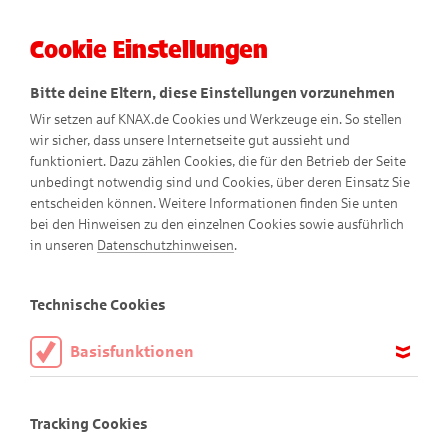
Cookie Einstellungen
Menü
Bitte deine Eltern, diese Einstellungen vorzunehmen
Wir setzen auf KNAX.de Cookies und Werkzeuge ein. So stellen
wir sicher, dass unsere Internetseite gut aussieht und
funktioniert. Dazu zählen Cookies, die für den Betrieb der Seite
So verstehen wir
unbedingt notwendig sind und Cookies, über deren Einsatz Sie
entscheiden können. Weitere Informationen finden Sie unten
Barrierefreiheit
bei den Hinweisen zu den einzelnen Cookies sowie ausführlich
in unseren
Datenschutzhinweisen
.
Wir möchten, dass möglichst viele Kinder und Erwachsene
unsere KNAX-Website nutzen können – ganz gleich, welche
Technische Cookies
Einschränkungen sie haben. Deshalb ist es uns wichtig, die
Inhalte auf www.knax.de so barrierefrei wie möglich
Basisfunktionen
anzubieten.
Diese Cookies sind notwendig, um die Basisfunktionen unserer
Webseite KNAX.de zu ermöglichen, daher müssen diese immer
Was bedeutet Barrierefreiheit?
Tracking Cookies
aktiviert sein.
Barrierefreiheit heißt, dass eine Website für alle Menschen