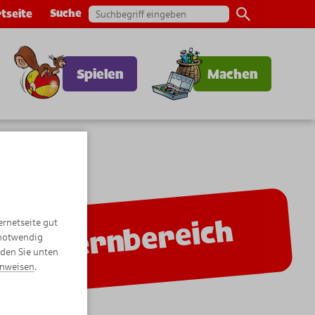
Suche
tseite
Spielen
Machen
Elternbereich
ernetseite gut
 notwendig
nden Sie unten
inweisen
.