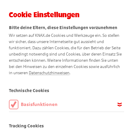
Cookie Einstellungen
Menü
Bitte deine Eltern, diese Einstellungen vorzunehmen
Wir setzen auf KNAX.de Cookies und Werkzeuge ein. So stellen
wir sicher, dass unsere Internetseite gut aussieht und
funktioniert. Dazu zählen Cookies, die für den Betrieb der Seite
unbedingt notwendig sind und Cookies, über deren Einsatz Sie
entscheiden können. Weitere Informationen finden Sie unten
bei den Hinweisen zu den einzelnen Cookies sowie ausführlich
in unseren
Datenschutzhinweisen
.
Ambros
Technische Cookies
Basisfunktionen
Diese Cookies sind notwendig, um die Basisfunktionen unserer
Webseite KNAX.de zu ermöglichen, daher müssen diese immer
Tracking Cookies
aktiviert sein.