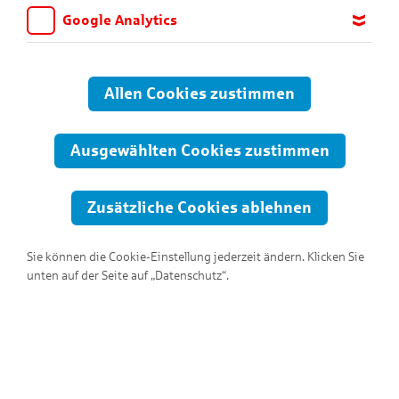
Google Analytics
Wir möchten wissen, für welche Inhalte und Seiten die Kinder
sich interessieren, damit wir das Angebot auf KNAX.de stetig
anpassen und verbessern können. Aus diesem Grund nutzen wir
Allen Cookies zustimmen
Google Analytics. Dieses Werkzeug erfasst die Seitenaufrufe zu
anonymen Statistikzwecken. Ihre IP-Adresse wird vor der
Übertragung anonymisiert.
Ausgewählten Cookies zustimmen
Zusätzliche Cookies ablehnen
Sie können die Cookie-Einstellung jederzeit ändern. Klicken Sie
unten auf der Seite auf „Datenschutz“.
Hallo, ich bin Ambros!