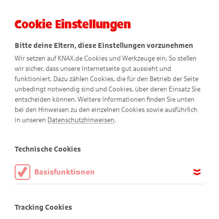
Cookie Einstellungen
Menü
Bitte deine Eltern, diese Einstellungen vorzunehmen
Wir setzen auf KNAX.de Cookies und Werkzeuge ein. So stellen
wir sicher, dass unsere Internetseite gut aussieht und
funktioniert. Dazu zählen Cookies, die für den Betrieb der Seite
unbedingt notwendig sind und Cookies, über deren Einsatz Sie
entscheiden können. Weitere Informationen finden Sie unten
bei den Hinweisen zu den einzelnen Cookies sowie ausführlich
in unseren
Datenschutzhinweisen
.
Coole Suchspiele
Technische Cookies
Basisfunktionen
Viel Spaß beim Finden!
Diese Cookies sind notwendig, um die Basisfunktionen unserer
Webseite KNAX.de zu ermöglichen, daher müssen diese immer
Tracking Cookies
Bist du gut darin Sachen zu entdecken? Dann bist du hier
aktiviert sein.