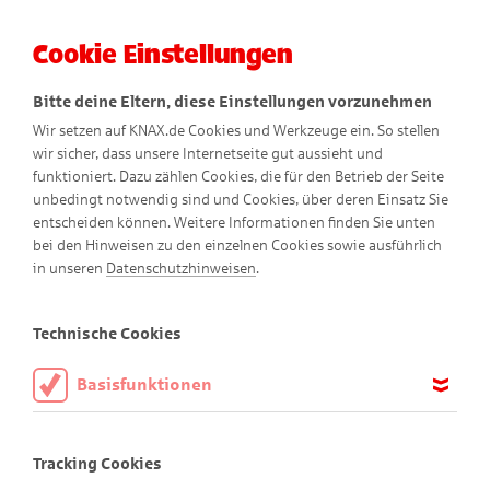
Cookie Einstellungen
Menü
Bitte deine Eltern, diese Einstellungen vorzunehmen
Wir setzen auf KNAX.de Cookies und Werkzeuge ein. So stellen
wir sicher, dass unsere Internetseite gut aussieht und
funktioniert. Dazu zählen Cookies, die für den Betrieb der Seite
unbedingt notwendig sind und Cookies, über deren Einsatz Sie
entscheiden können. Weitere Informationen finden Sie unten
bei den Hinweisen zu den einzelnen Cookies sowie ausführlich
in unseren
Datenschutzhinweisen
.
Technische Cookies
Basisfunktionen
Finde den Schatz!
Diese Cookies sind notwendig, um die Basisfunktionen unserer
Webseite KNAX.de zu ermöglichen, daher müssen diese immer
Tracking Cookies
aktiviert sein.