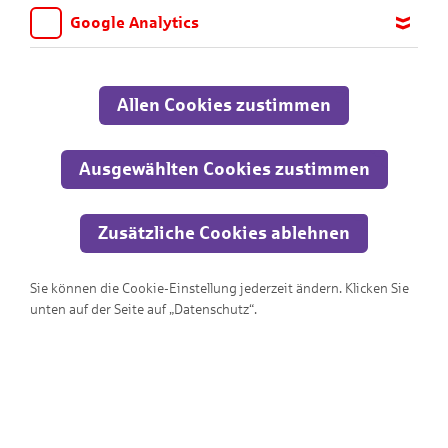
Google Analytics
Wir möchten wissen, für welche Inhalte und Seiten die Kinder
sich interessieren, damit wir das Angebot auf KNAX.de stetig
anpassen und verbessern können. Aus diesem Grund nutzen wir
Allen Cookies zustimmen
Google Analytics. Dieses Werkzeug erfasst die Seitenaufrufe zu
anonymen Statistikzwecken. Ihre IP-Adresse wird vor der
Übertragung anonymisiert.
Ausgewählten Cookies zustimmen
Zusätzliche Cookies ablehnen
Sie können die Cookie-Einstellung jederzeit ändern. Klicken Sie
KNAXige Schatzjagd
unten auf der Seite auf „Datenschutz“.
Rette den Goldschatz!