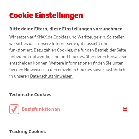
Cookie Einstellungen
Menü
Bitte deine Eltern, diese Einstellungen vorzunehmen
Wir setzen auf KNAX.de Cookies und Werkzeuge ein. So stellen
wir sicher, dass unsere Internetseite gut aussieht und
funktioniert. Dazu zählen Cookies, die für den Betrieb der Seite
unbedingt notwendig sind und Cookies, über deren Einsatz Sie
entscheiden können. Weitere Informationen finden Sie unten
bei den Hinweisen zu den einzelnen Cookies sowie ausführlich
in unseren
Datenschutzhinweisen
.
Für Quiz-Fans
Technische Cookies
Basisfunktionen
Teste dein Wissen!
Diese Cookies sind notwendig, um die Basisfunktionen unserer
Webseite KNAX.de zu ermöglichen, daher müssen diese immer
Tracking Cookies
aktiviert sein.
Kennst du dich schon gut in der KNAX-Welt aus – oder bist