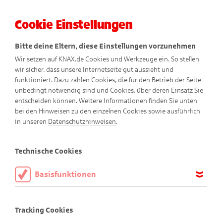
Cookie Einstellungen
Menü
Bitte deine Eltern, diese Einstellungen vorzunehmen
Wir setzen auf KNAX.de Cookies und Werkzeuge ein. So stellen
wir sicher, dass unsere Internetseite gut aussieht und
funktioniert. Dazu zählen Cookies, die für den Betrieb der Seite
unbedingt notwendig sind und Cookies, über deren Einsatz Sie
entscheiden können. Weitere Informationen finden Sie unten
bei den Hinweisen zu den einzelnen Cookies sowie ausführlich
in unseren
Datenschutzhinweisen
.
Spielen
Technische Cookies
Basisfunktionen
KNAXiger Spiel-Spaß!
Diese Cookies sind notwendig, um die Basisfunktionen unserer
Webseite KNAX.de zu ermöglichen, daher müssen diese immer
Tracking Cookies
aktiviert sein.
Alle