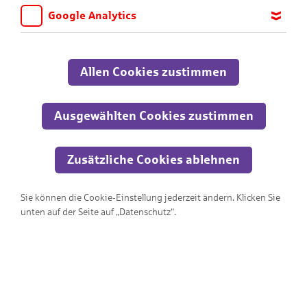
Google Analytics
Wir möchten wissen, für welche Inhalte und Seiten die Kinder
sich interessieren, damit wir das Angebot auf KNAX.de stetig
anpassen und verbessern können. Aus diesem Grund nutzen wir
Allen Cookies zustimmen
Google Analytics. Dieses Werkzeug erfasst die Seitenaufrufe zu
anonymen Statistikzwecken. Ihre IP-Adresse wird vor der
Übertragung anonymisiert.
Ausgewählten Cookies zustimmen
Zusätzliche Cookies ablehnen
Sie können die Cookie-Einstellung jederzeit ändern. Klicken Sie
Wo ist der Ausgang?!?
unten auf der Seite auf „Datenschutz“.