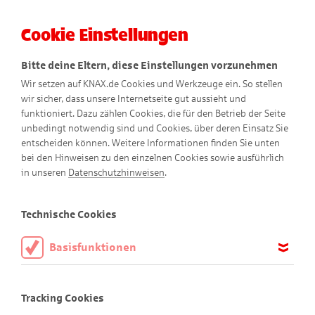
Cookie Einstellungen
Menü
Bitte deine Eltern, diese Einstellungen vorzunehmen
Wir setzen auf KNAX.de Cookies und Werkzeuge ein. So stellen
wir sicher, dass unsere Internetseite gut aussieht und
funktioniert. Dazu zählen Cookies, die für den Betrieb der Seite
unbedingt notwendig sind und Cookies, über deren Einsatz Sie
entscheiden können. Weitere Informationen finden Sie unten
Cooler Stifte-Topper
bei den Hinweisen zu den einzelnen Cookies sowie ausführlich
in unseren
Datenschutzhinweisen
.
Technische Cookies
Tolle Hütchen für bunte Stifte!
Basisfunktionen
Diese Cookies sind notwendig, um die Basisfunktionen unserer
Seit Kiki vor einiger Zeit eine Schreibfeder gefunden hat,
Webseite KNAX.de zu ermöglichen, daher müssen diese immer
Tracking Cookies
liebt sie Schreibgeräte und Stifte aller Art.
aktiviert sein.