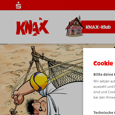
KNAX-Klub
Cookie 
Bitte deine
Wir setzen au
aussieht und 
sind und Cook
bei den Hinwe
Technische 