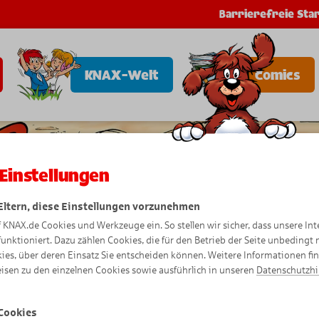
Barrierefreie Star
KNAX-Welt
Comics
Einstellungen
 Eltern, diese Einstellungen vorzunehmen
f KNAX.de Cookies und Werkzeuge ein. So stellen wir sicher, dass unsere Int
funktioniert. Dazu zählen Cookies, die für den Betrieb der Seite unbedingt
ies, über deren Einsatz Sie entscheiden können. Weitere Informationen fi
isen zu den einzelnen Cookies sowie ausführlich in unseren
Datenschutzh
Cookies