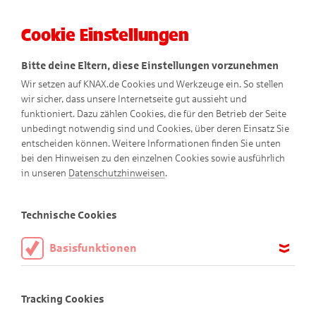
Cookie Einstellungen
Menü
Bitte deine Eltern, diese Einstellungen vorzunehmen
Wir setzen auf KNAX.de Cookies und Werkzeuge ein. So stellen
wir sicher, dass unsere Internetseite gut aussieht und
funktioniert. Dazu zählen Cookies, die für den Betrieb der Seite
unbedingt notwendig sind und Cookies, über deren Einsatz Sie
entscheiden können. Weitere Informationen finden Sie unten
bei den Hinweisen zu den einzelnen Cookies sowie ausführlich
in unseren
Datenschutzhinweisen
.
Backbert & Steuerbert
Technische Cookies
Basisfunktionen
Diese Cookies sind notwendig, um die Basisfunktionen unserer
Webseite KNAX.de zu ermöglichen, daher müssen diese immer
Tracking Cookies
aktiviert sein.