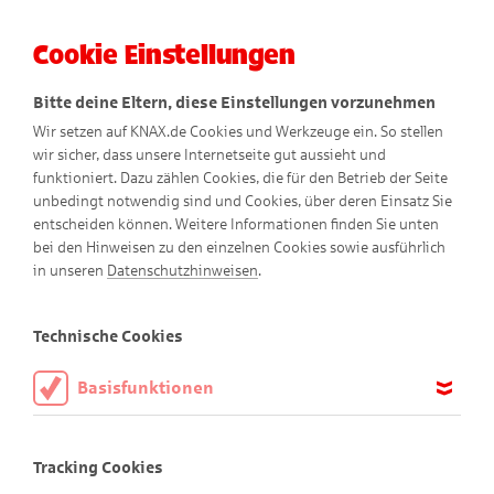
Cookie Einstellungen
Menü
Bitte deine Eltern, diese Einstellungen vorzunehmen
Wir setzen auf KNAX.de Cookies und Werkzeuge ein. So stellen
wir sicher, dass unsere Internetseite gut aussieht und
funktioniert. Dazu zählen Cookies, die für den Betrieb der Seite
unbedingt notwendig sind und Cookies, über deren Einsatz Sie
entscheiden können. Weitere Informationen finden Sie unten
bei den Hinweisen zu den einzelnen Cookies sowie ausführlich
in unseren
Datenschutzhinweisen
.
Puzzle
Technische Cookies
Basisfunktionen
Willkommen im Puzzle-Paradies!
Diese Cookies sind notwendig, um die Basisfunktionen unserer
Webseite KNAX.de zu ermöglichen, daher müssen diese immer
Tracking Cookies
Hier findest du tolle Motive aus der KNAX-Welt in drei
aktiviert sein.