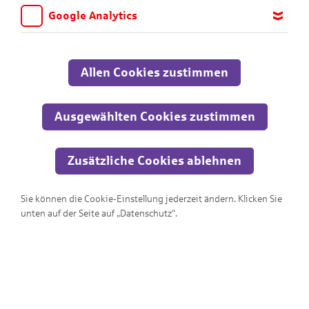
Schwierigkeitsstufen. Viel Spaß dabei!
Google Analytics
Wir möchten wissen, für welche Inhalte und Seiten die Kinder
Alle
sich interessieren, damit wir das Angebot auf KNAX.de stetig
anpassen und verbessern können. Aus diesem Grund nutzen wir
Allen Cookies zustimmen
Google Analytics. Dieses Werkzeug erfasst die Seitenaufrufe zu
anonymen Statistikzwecken. Ihre IP-Adresse wird vor der
Übertragung anonymisiert.
Ausgewählten Cookies zustimmen
Zusätzliche Cookies ablehnen
Sie können die Cookie-Einstellung jederzeit ändern. Klicken Sie
unten auf der Seite auf „Datenschutz“.
Wo ist der Ausgang?!?