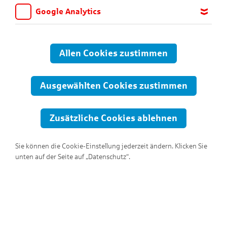
Google Analytics
Wir möchten wissen, für welche Inhalte und Seiten die Kinder
sich interessieren, damit wir das Angebot auf KNAX.de stetig
anpassen und verbessern können. Aus diesem Grund nutzen wir
Allen Cookies zustimmen
Google Analytics. Dieses Werkzeug erfasst die Seitenaufrufe zu
anonymen Statistikzwecken. Ihre IP-Adresse wird vor der
Übertragung anonymisiert.
Ausgewählten Cookies zustimmen
Zusätzliche Cookies ablehnen
Sie können die Cookie-Einstellung jederzeit ändern. Klicken Sie
unten auf der Seite auf „Datenschutz“.
Hallo, ich bin Emmerich!