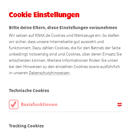
Cookie Einstellungen
Menü
Bitte deine Eltern, diese Einstellungen vorzunehmen
Wir setzen auf KNAX.de Cookies und Werkzeuge ein. So stellen
wir sicher, dass unsere Internetseite gut aussieht und
funktioniert. Dazu zählen Cookies, die für den Betrieb der Seite
unbedingt notwendig sind und Cookies, über deren Einsatz Sie
entscheiden können. Weitere Informationen finden Sie unten
bei den Hinweisen zu den einzelnen Cookies sowie ausführlich
in unseren
Datenschutzhinweisen
.
Emmerich
Technische Cookies
Basisfunktionen
Diese Cookies sind notwendig, um die Basisfunktionen unserer
Webseite KNAX.de zu ermöglichen, daher müssen diese immer
Tracking Cookies
aktiviert sein.