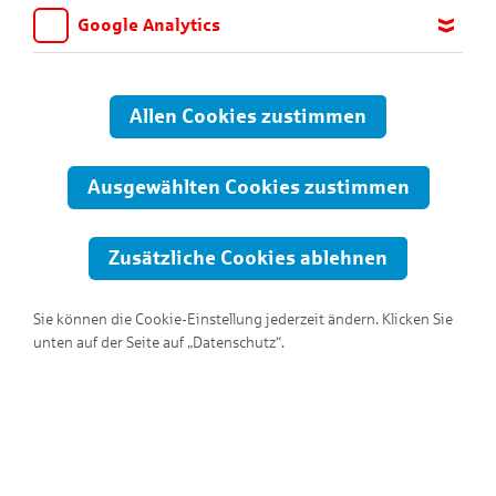
Google Analytics
Wir möchten wissen, für welche Inhalte und Seiten die Kinder
sich interessieren, damit wir das Angebot auf KNAX.de stetig
anpassen und verbessern können. Aus diesem Grund nutzen wir
Allen Cookies zustimmen
Google Analytics. Dieses Werkzeug erfasst die Seitenaufrufe zu
anonymen Statistikzwecken. Ihre IP-Adresse wird vor der
Übertragung anonymisiert.
Ausgewählten Cookies zustimmen
Zusätzliche Cookies ablehnen
Sie können die Cookie-Einstellung jederzeit ändern. Klicken Sie
unten auf der Seite auf „Datenschutz“.
Hallo, ich bin Schankwart!