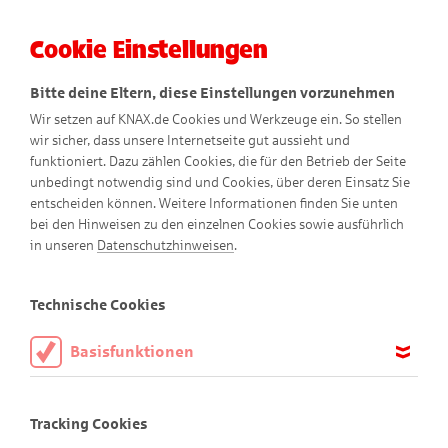
Cookie Einstellungen
Menü
Bitte deine Eltern, diese Einstellungen vorzunehmen
Wir setzen auf KNAX.de Cookies und Werkzeuge ein. So stellen
wir sicher, dass unsere Internetseite gut aussieht und
funktioniert. Dazu zählen Cookies, die für den Betrieb der Seite
unbedingt notwendig sind und Cookies, über deren Einsatz Sie
entscheiden können. Weitere Informationen finden Sie unten
bei den Hinweisen zu den einzelnen Cookies sowie ausführlich
in unseren
Datenschutzhinweisen
.
Schankwart
Technische Cookies
Basisfunktionen
Diese Cookies sind notwendig, um die Basisfunktionen unserer
Webseite KNAX.de zu ermöglichen, daher müssen diese immer
Tracking Cookies
aktiviert sein.