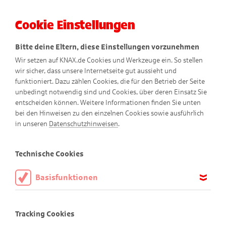
Cookie Einstellungen
Menü
Bitte deine Eltern, diese Einstellungen vorzunehmen
Wir setzen auf KNAX.de Cookies und Werkzeuge ein. So stellen
wir sicher, dass unsere Internetseite gut aussieht und
funktioniert. Dazu zählen Cookies, die für den Betrieb der Seite
unbedingt notwendig sind und Cookies, über deren Einsatz Sie
entscheiden können. Weitere Informationen finden Sie unten
bei den Hinweisen zu den einzelnen Cookies sowie ausführlich
in unseren
Datenschutzhinweisen
.
Spielen
Technische Cookies
Basisfunktionen
KNAXiger Spiel-Spaß!
Diese Cookies sind notwendig, um die Basisfunktionen unserer
Webseite KNAX.de zu ermöglichen, daher müssen diese immer
Tracking Cookies
aktiviert sein.
Alle