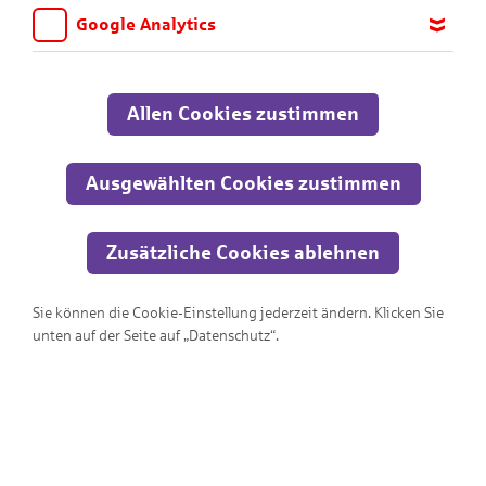
Google Analytics
Wir möchten wissen, für welche Inhalte und Seiten die Kinder
sich interessieren, damit wir das Angebot auf KNAX.de stetig
anpassen und verbessern können. Aus diesem Grund nutzen wir
Allen Cookies zustimmen
Google Analytics. Dieses Werkzeug erfasst die Seitenaufrufe zu
anonymen Statistikzwecken. Ihre IP-Adresse wird vor der
Übertragung anonymisiert.
Ausgewählten Cookies zustimmen
Zusätzliche Cookies ablehnen
Sie können die Cookie-Einstellung jederzeit ändern. Klicken Sie
Wo ist der Ausgang?!?
unten auf der Seite auf „Datenschutz“.