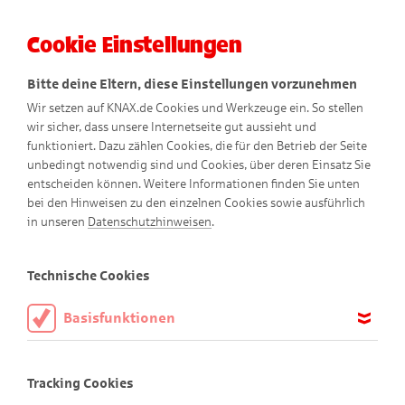
Cookie Einstellungen
Menü
Bitte deine Eltern, diese Einstellungen vorzunehmen
Wir setzen auf KNAX.de Cookies und Werkzeuge ein. So stellen
wir sicher, dass unsere Internetseite gut aussieht und
funktioniert. Dazu zählen Cookies, die für den Betrieb der Seite
unbedingt notwendig sind und Cookies, über deren Einsatz Sie
entscheiden können. Weitere Informationen finden Sie unten
bei den Hinweisen zu den einzelnen Cookies sowie ausführlich
in unseren
Datenschutzhinweisen
.
Malvorlagen
Technische Cookies
Basisfunktionen
Diese Cookies sind notwendig, um die Basisfunktionen unserer
Mal dir die KNAX-Welt bunt!
Webseite KNAX.de zu ermöglichen, daher müssen diese immer
Tracking Cookies
aktiviert sein.