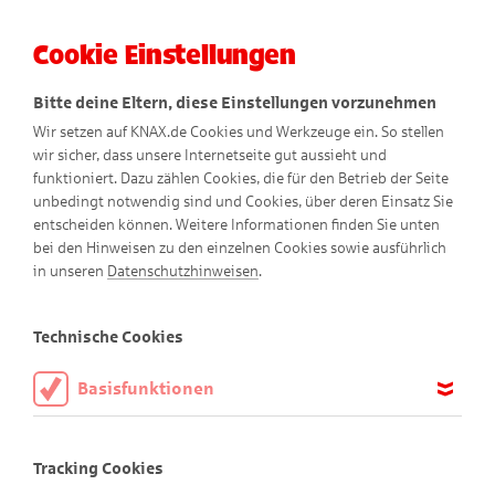
Cookie Einstellungen
Menü
Bitte deine Eltern, diese Einstellungen vorzunehmen
Wir setzen auf KNAX.de Cookies und Werkzeuge ein. So stellen
wir sicher, dass unsere Internetseite gut aussieht und
funktioniert. Dazu zählen Cookies, die für den Betrieb der Seite
unbedingt notwendig sind und Cookies, über deren Einsatz Sie
entscheiden können. Weitere Informationen finden Sie unten
bei den Hinweisen zu den einzelnen Cookies sowie ausführlich
Abenteuer-Comics
in unseren
Datenschutzhinweisen
.
Technische Cookies
Basisfunktionen
Diese Cookies sind notwendig, um die Basisfunktionen unserer
Webseite KNAX.de zu ermöglichen, daher müssen diese immer
Tracking Cookies
aktiviert sein.