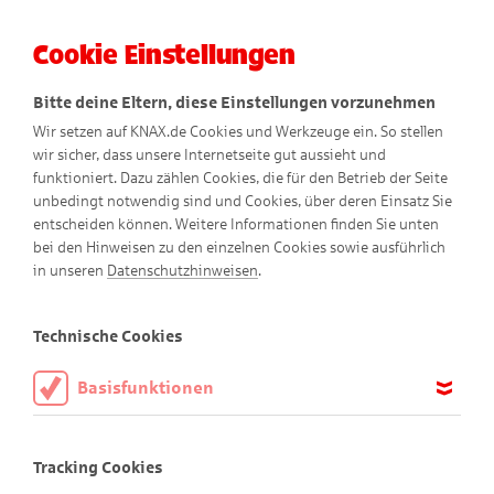
Cookie Einstellungen
Menü
Bitte deine Eltern, diese Einstellungen vorzunehmen
Wir setzen auf KNAX.de Cookies und Werkzeuge ein. So stellen
wir sicher, dass unsere Internetseite gut aussieht und
funktioniert. Dazu zählen Cookies, die für den Betrieb der Seite
unbedingt notwendig sind und Cookies, über deren Einsatz Sie
entscheiden können. Weitere Informationen finden Sie unten
Nutzungsbedingungen
KNAX-
bei den Hinweisen zu den einzelnen Cookies sowie ausführlich
in unseren
Datenschutzhinweisen
.
Website
Technische Cookies
Basisfunktionen
Die KNAX-Website richtet sich an Kinder im Alter von 6-10
Diese Cookies sind notwendig, um die Basisfunktionen unserer
Jahre
Webseite KNAX.de zu ermöglichen, daher müssen diese immer
Tracking Cookies
aktiviert sein.