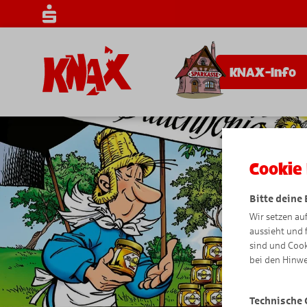
KNAX-Info
Cookie 
Bitte deine
Wir setzen au
aussieht und 
sind und Cook
bei den Hinwe
Technische 