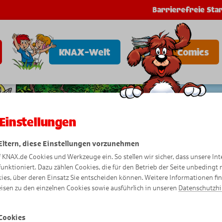
Barrierefreie Star
KNAX-Welt
Comics
Einstellungen
 Eltern, diese Einstellungen vorzunehmen
f KNAX.de Cookies und Werkzeuge ein. So stellen wir sicher, dass unsere Int
funktioniert. Dazu zählen Cookies, die für den Betrieb der Seite unbedingt
ies, über deren Einsatz Sie entscheiden können. Weitere Informationen fi
isen zu den einzelnen Cookies sowie ausführlich in unseren
Datenschutzh
Cookies