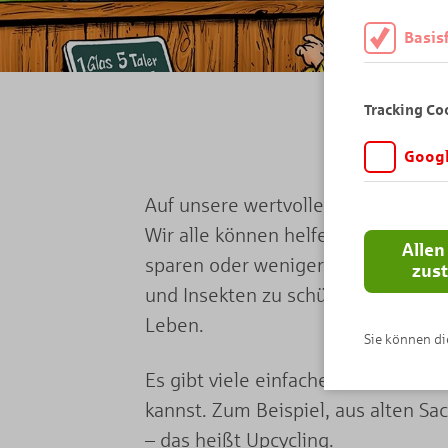
Basis
Diese Cookies
daher müssen 
Tracking Co
Googl
Wir möchten wi
Auf unsere wertvolle Erde müssen 
Angebot auf K
Wir alle können helfen, wenn wir 
Analytics. Di
Allen
wird vor der 
sparen oder weniger Müll machen. E
zus
und Insekten zu schützen, denn wi
Leben.
Sie können die
Es gibt viele einfache Ideen, wie 
kannst. Zum Beispiel, aus alten 
– das heißt Upcycling.