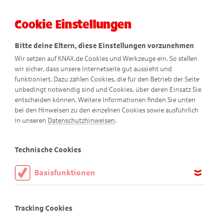
Cookie Einstellungen
Menü
Bitte deine Eltern, diese Einstellungen vorzunehmen
Wir setzen auf KNAX.de Cookies und Werkzeuge ein. So stellen
wir sicher, dass unsere Internetseite gut aussieht und
funktioniert. Dazu zählen Cookies, die für den Betrieb der Seite
unbedingt notwendig sind und Cookies, über deren Einsatz Sie
entscheiden können. Weitere Informationen finden Sie unten
bei den Hinweisen zu den einzelnen Cookies sowie ausführlich
Wurfspiel
in unseren
Datenschutzhinweisen
.
Nero füttern
Technische Cookies
Basisfunktionen
Nero hat Hunger
Diese Cookies sind notwendig, um die Basisfunktionen unserer
Webseite KNAX.de zu ermöglichen, daher müssen diese immer
Tracking Cookies
aktiviert sein.
Nero ist immer für einen kleinen Happen zu begeistern, aber