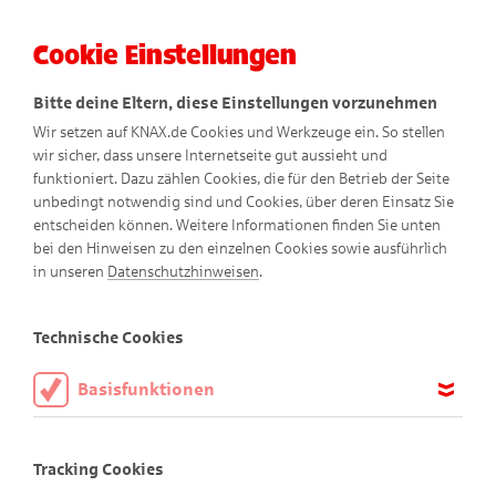
Cookie Einstellungen
Menü
Bitte deine Eltern, diese Einstellungen vorzunehmen
Wir setzen auf KNAX.de Cookies und Werkzeuge ein. So stellen
wir sicher, dass unsere Internetseite gut aussieht und
funktioniert. Dazu zählen Cookies, die für den Betrieb der Seite
unbedingt notwendig sind und Cookies, über deren Einsatz Sie
entscheiden können. Weitere Informationen finden Sie unten
bei den Hinweisen zu den einzelnen Cookies sowie ausführlich
in unseren
Datenschutzhinweisen
.
Schankwart
Technische Cookies
Basisfunktionen
Diese Cookies sind notwendig, um die Basisfunktionen unserer
Webseite KNAX.de zu ermöglichen, daher müssen diese immer
Tracking Cookies
aktiviert sein.