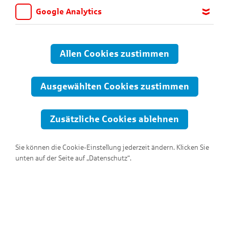
Google Analytics
Wir möchten wissen, für welche Inhalte und Seiten die Kinder
sich interessieren, damit wir das Angebot auf KNAX.de stetig
anpassen und verbessern können. Aus diesem Grund nutzen wir
Allen Cookies zustimmen
Google Analytics. Dieses Werkzeug erfasst die Seitenaufrufe zu
anonymen Statistikzwecken. Ihre IP-Adresse wird vor der
Übertragung anonymisiert.
Ausgewählten Cookies zustimmen
Zusätzliche Cookies ablehnen
Sie können die Cookie-Einstellung jederzeit ändern. Klicken Sie
unten auf der Seite auf „Datenschutz“.
Hallo, ich bin Schankwart!