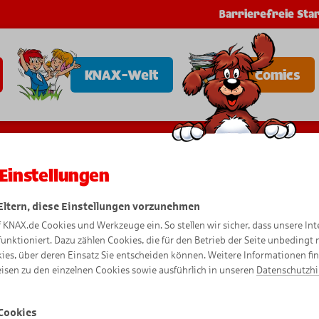
Barrierefreie Star
KNAX-Welt
Comics
Einstellungen
 Eltern, diese Einstellungen vorzunehmen
Datensch
f KNAX.de Cookies und Werkzeuge ein. So stellen wir sicher, dass unsere Int
funktioniert. Dazu zählen Cookies, die für den Betrieb der Seite unbedingt
ies, über deren Einsatz Sie entscheiden können. Weitere Informationen fi
isen zu den einzelnen Cookies sowie ausführlich in unseren
Datenschutzh
Cookies