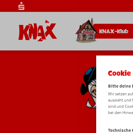
KNAX-Klub
Cookie 
Bitte deine
Wir setzen au
aussieht und 
sind und Cook
bei den Hinwe
Technische 