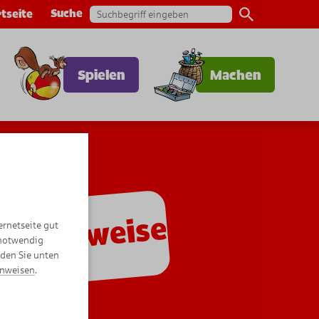
Suche
tseite
Spielen
Machen
utzhinweise
ernetseite gut
 notwendig
nden Sie unten
inweisen
.