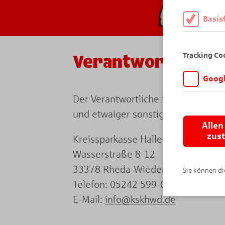
Basis
Diese Cookies
daher müssen 
Tracking Co
Verantwortlicher
Googl
Wir möchten wi
Der Verantwortliche im Sinne der
Angebot auf K
und etwaiger sonstiger nationalen
Analytics. Di
Allen
wird vor der 
zus
Kreissparkasse Halle-Wiedenbrück
Wasserstraße 8-12
33378 Rheda-Wiedenbrück
Sie können die
Telefon: 05242 599-0
E-Mail:
info@kskhwd.de